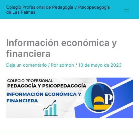
Ir
Colegio Profesional de Pedagogía y Psicopedagogía
al
de Las Palmas
contenido
Información económica y
financiera
Deja un comentario
/ Por
admon
/
10 de mayo de 2023